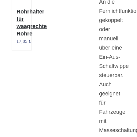
An die
Fernlichtfunkti
Rohrhalter
für
gekoppelt
waagrechte
oder
Rohre
manuell
17,85
€
über eine
Ein-Aus-
Schaltwippe
steuerbar.
Auch
geeignet
für
Fahrzeuge
mit
Masseschaltun