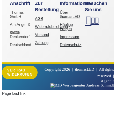
Anschrift
Zur
Informationen
Besuchen
Bestellung
Sie uns
Thomas
Über
GmbH
thomasLED
AGB
Am Anger 3
Häufige
Widerrufsbelehrung
Fragen
85095
Versand
Denkendorf
Impressum
Zahlung
Deutschland
Datenschutz
Copyright
2026 |
thomasLED
| All rights
VERTRAG
WIDERRUFEN
reserved |
Agentur
Page load link