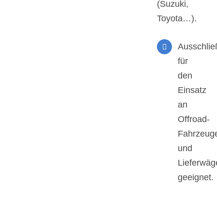
(Suzuki,
Toyota…).
Ausschlie
für
den
Einsatz
an
Offroad-
Fahrzeug
und
Lieferwäg
geeignet.