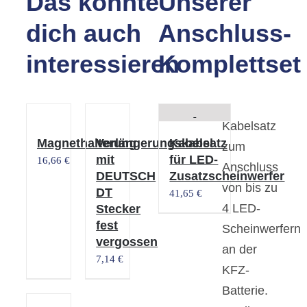
Das könnte
Unserer
dich auch
Anschluss-
interessieren
Komplettset
Kabelsatz
Magnethalterung
Verlängerungskabel
Kabelsatz
zum
mit
für LED-
16,66
€
Anschluss
DEUTSCH
Zusatzscheinwerfer
von bis zu
DT
41,65
€
4 LED-
Stecker
fest
Scheinwerfern
vergossen
an der
7,14
€
KFZ-
Batterie.