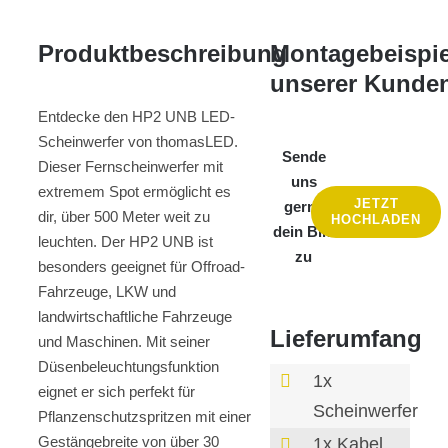
Produktbeschreibung
Montagebeispie
unserer Kunde
Entdecke den HP2 UNB LED-
Scheinwerfer von thomasLED.
Sende
Dieser Fernscheinwerfer mit
uns
extremem Spot ermöglicht es
JETZT
gerne
dir, über 500 Meter weit zu
HOCHLADEN
dein Bild
leuchten. Der HP2 UNB ist
zu
besonders geeignet für Offroad-
Fahrzeuge, LKW und
landwirtschaftliche Fahrzeuge
Lieferumfang
und Maschinen. Mit seiner
Düsenbeleuchtungsfunktion
1x
eignet er sich perfekt für
Scheinwerfer
Pflanzenschutzspritzen mit einer
Gestängebreite von über 30
1x Kabel