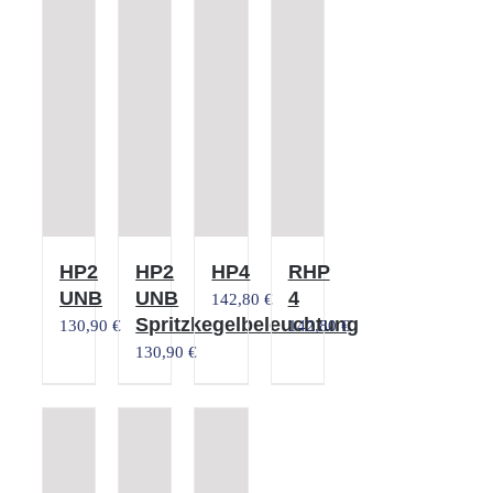
HP2
HP2
HP4
RHP
UNB
UNB
4
142,80
€
Spritzkegelbeleuchtung
130,90
€
142,80
€
130,90
€