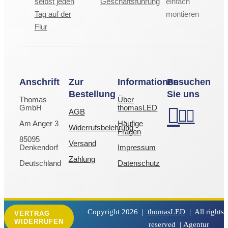
selbst jeden
Geschäftsführung
einfach
Tag auf der
montieren
Flur
Anschrift
Zur
Informationen
Besuchen
Bestellung
Sie uns
Thomas
Über
GmbH
thomasLED
AGB
Am Anger 3
Häufige
Widerrufsbelehrung
Fragen
85095
Versand
Denkendorf
Impressum
Zahlung
Deutschland
Datenschutz
Copyright
2026 |
thomasLED
| All rights
VERTRAG
WIDERRUFEN
reserved |
Agentur