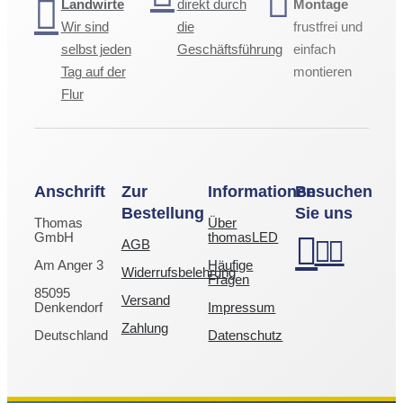
Landwirte
direkt durch
Montage
Wir sind
die
frustfrei und
selbst jeden
Geschäftsführung
einfach
Tag auf der
montieren
Flur
Anschrift
Zur
Informationen
Besuchen
Bestellung
Sie uns
Thomas
Über
GmbH
thomasLED
AGB
Am Anger 3
Häufige
Widerrufsbelehrung
Fragen
85095
Versand
Denkendorf
Impressum
Zahlung
Deutschland
Datenschutz