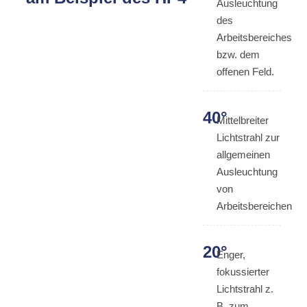
Ausleuchtung
des
Arbeitsbereiches
bzw. dem
offenen Feld.
40°
Mittelbreiter
Lichtstrahl zur
allgemeinen
Ausleuchtung
von
Arbeitsbereichen
20°
Enger,
fokussierter
Lichtstrahl z.
B. zum