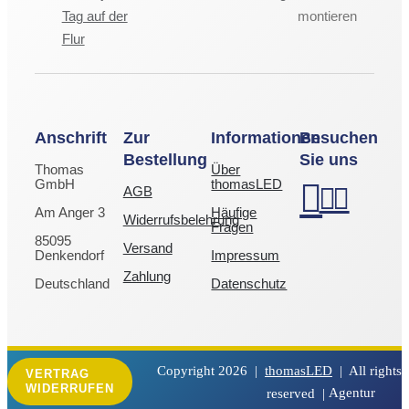
Tag auf der
montieren
Flur
Anschrift
Zur
Informationen
Besuchen
Bestellung
Sie uns
Thomas
Über
GmbH
thomasLED
AGB
Am Anger 3
Häufige
Widerrufsbelehrung
Fragen
85095
Versand
Denkendorf
Impressum
Zahlung
Deutschland
Datenschutz
Copyright
2026 |
thomasLED
| All rights
VERTRAG
WIDERRUFEN
reserved |
Agentur