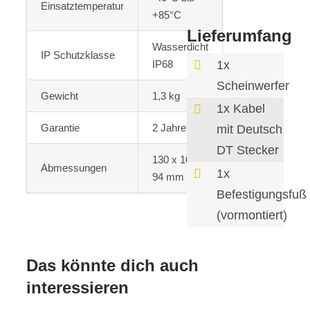
Einsatztemperatur
+85°C
Lieferumfang
Wasserdicht
IP Schutzklasse
1x
IP68
Scheinwerfer
Gewicht
1,3 kg
1x Kabel
Garantie
2 Jahre
mit Deutsch
DT Stecker
130 x 102 x
Abmessungen
1x
94 mm
Befestigungsfuß
(vormontiert)
Das könnte dich auch
interessieren