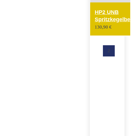
HP2 UNB
Spritzkegelbel
130,90
€
Zurück
1
2