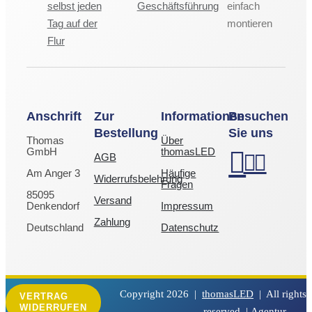
selbst jeden
Geschäftsführung
einfach
Tag auf der
montieren
Flur
Anschrift
Zur
Informationen
Besuchen
Bestellung
Sie uns
Thomas
Über
GmbH
thomasLED
AGB
Am Anger 3
Häufige
Widerrufsbelehrung
Fragen
85095
Versand
Denkendorf
Impressum
Zahlung
Deutschland
Datenschutz
Copyright
2026 |
thomasLED
| All rights
VERTRAG
WIDERRUFEN
reserved |
Agentur