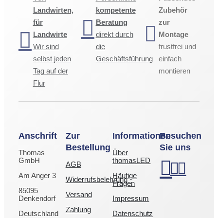
Landwirten,
kompetente
Zubehör
für
Beratung
zur
Landwirte
direkt durch
Montage
Wir sind
die
frustfrei und
selbst jeden
Geschäftsführung
einfach
Tag auf der
montieren
Flur
Anschrift
Zur
Informationen
Besuchen
Bestellung
Sie uns
Thomas
Über
GmbH
thomasLED
AGB
Am Anger 3
Häufige
Widerrufsbelehrung
Fragen
85095
Versand
Denkendorf
Impressum
Zahlung
Deutschland
Datenschutz